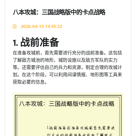
八本攻城：三国战略版中的卡点战略
2026-04-15 14:45:23
1. 战前准备
在准备攻城前，首先需要进行充分的战前准备。这包括
了解敌方城池的地形、城防设施以及敌方军队的实力
等。还需要评估自己的兵力和资源，制定合理的攻城计
划。在这个阶段，可以利用间谍情报、地形图等工具来
获取必要的信息。