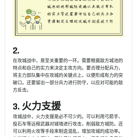
2.
在攻城战中，是至关重要的一环。需要根据敌方城池的
特点和自己的实力来决定主攻方向。要合理分配兵力，
将主力部队集中在攻城的关键点上，以便形成有力的突
破口。还要留出一部分兵力进行防守，以应对可能的敌
方反击。
3. 火力支援
攻城战中，火力支援是必不可少的。可以利用弓箭手、
投石车等远程武器对城墙进行攻击，削弱敌方城防。还
可以利用火攻等手段来制造混乱，增加攻城的成功率。