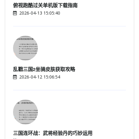
俯视跑酷过关单机版下载指南
2026-04-13 15:05:40
乱戳三国2坐骑皮肤获取攻略
2026-04-12 15:06:54
三国连环战：武将经验丹的巧妙运用