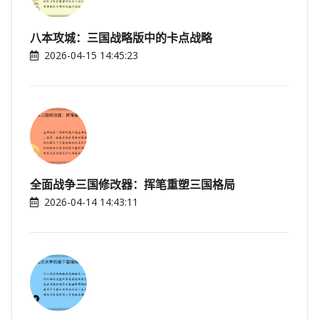
八本攻城：三国战略版中的卡点战略
2026-04-15 14:45:23
全面战争三国修改器：挥笔重塑三国格局
2026-04-14 14:43:11